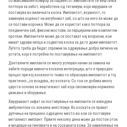
со максимален комфор за пациентот.Имплантите се вештачка
потпора за забот, изработена од титаниум, која хируршки се
поставува во виличната коска. Имплантот, всушност, го
заменува коренот на изгубениот заб, со што на него ќе може да
се постави коронка. Може да се користат како потпора за
поединечен заб, фиксни мостови, за парцијални или комплетни
протези. Имплантите може да се постават кај возрасни, кои
имаат здрави непца и содветна коска за да го држи имплантот.
Луѓето треба да бидат спремни за одржување добра хигиена на
устата, која е потребна по поставување на имплантот.
Денталните импланти се многу успешен начин за замена на
забите поради нивната коскена интеграција, што е природен
процес при кој коскеното ткиво го обраснува имплантот и тој
практично ,,се всадува,, во коската. Со тоа се добива многу
цврста основа за вештачкиот заб која овозможува нормално
џвакање и зборување.
Хируршкиот зафат за поставување на импланти се изведува
амбулантски со локална анестезија. Во коската се прават
дупчиња на прецизно одредено место во кои се поставува
металниот имплант. Првите неколку дена може да постои оток
и модрици на гингивата и на соседната кожа. За намалување на