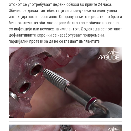
отокот се употребуваат ледени облози во првите 24 часа.
Обично се даваат антибиотици за спречување на евентуална
инфекција постоперативно. Опоравувањето е релативно брзо и
без поголеми тегоби. Ако се јави болка таа е обично поврзана
со инфекција или неуспех на имплантот. Додека да се постават
дефинитивните коронки се изработуваат привремени,
парцијални протези за да не се гледаат имплантите.