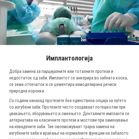
Имплантологија
Добра замена за парцијалните или тоталните протези и
недостаток од заби. Имплантот се анкерира во забната коска,
се зема отпечаток и се цементира измоделирана речиси
природна коронка.
Со години наназад протезите беа единствена опција за луѓето
со изгубени заби. Протезите често создаваат потешкотии при
џвакањето, зборувањето и смеењето. Денталните импланти се
алтернатива на класичните протези и мостови при заменување
на извадените заби. Тие овозможуваат трајна замена на
изгубените заби и враќање на нормалните функции на забалото